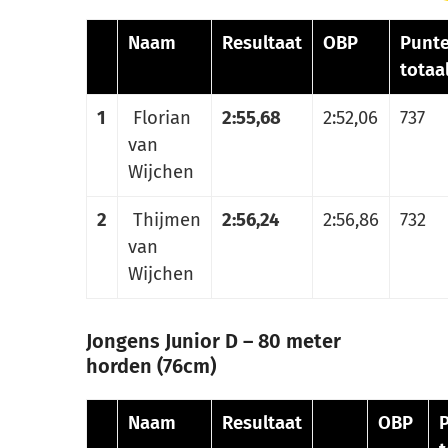
Naam
Resultaat
OBP
Punt
totaa
1
Florian
2:55,68
2:52,06
737
van
Wijchen
2
Thijmen
2:56,24
2:56,86
732
van
Wijchen
Jongens Junior D – 80 meter
horden (76cm)
Naam
Resultaat
OBP