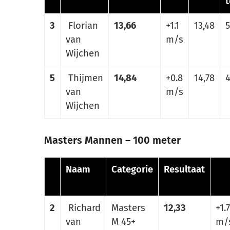
t
3
Florian
13,66
+1.1
13,48
van
m/s
Wijchen
5
Thijmen
14,84
+0.8
14,78
4
van
m/s
Wijchen
Masters Mannen – 100 meter
Naam
Categorie
Resultaat
2
Richard
Masters
12,33
+1.7
van
M 45+
m/