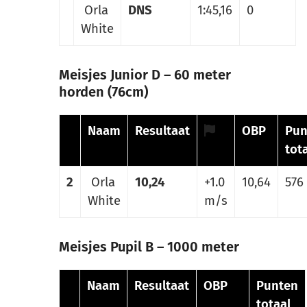
Orla
DNS
1:45,16
0
White
Meisjes Junior D – 60 meter
horden (76cm)
Naam
Resultaat
OBP
Pun
tot
2
Orla
10,24
+1.0
10,64
576
White
m/s
Meisjes Pupil B – 1000 meter
Naam
Resultaat
OBP
Punten
totaal