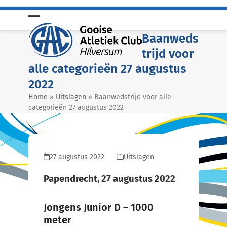
Skip
to
Open
Close
content
Baanweds
mobile
mobile
trijd voor
menu
menu
alle categorieën 27 augustus
2022
Home
»
Uitslagen
»
Baanwedstrijd voor alle
categorieën 27 augustus 2022
27 augustus 2022
Uitslagen
Papendrecht, 27 augustus 2022
Jongens Junior D – 1000
meter