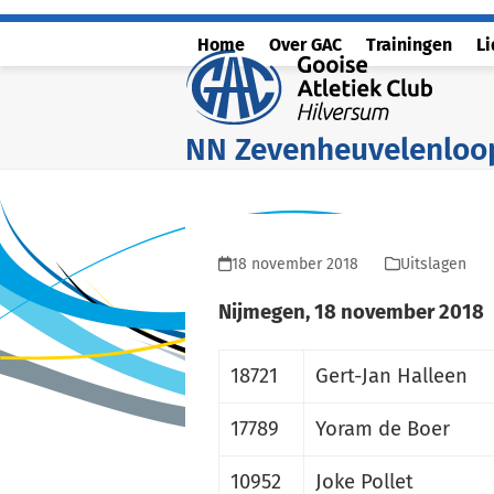
Skip
to
Home
Over GAC
Trainingen
L
content
NN Zevenheuvelenloo
18 november 2018
Uitslagen
Nijmegen, 18 november 2018
18721
Gert-Jan Halleen
17789
Yoram de Boer
10952
Joke Pollet