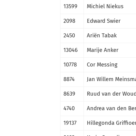
13599
Michiel Niekus
2098
Edward Swier
2450
Ariën Tabak
13046
Marije Anker
10778
Cor Messing
8874
Jan Willem Meinsm
8639
Ruud van der Wou
4740
Andrea van den Be
19137
Hillegonda Griffioe