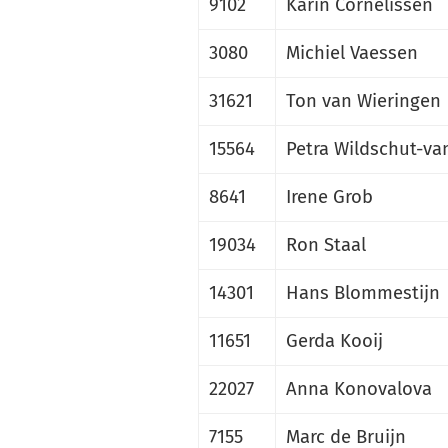
9102
Karin Cornelissen
3080
Michiel Vaessen
31621
Ton van Wieringen
15564
Petra Wildschut-va
8641
Irene Grob
19034
Ron Staal
14301
Hans Blommestijn
11651
Gerda Kooij
22027
Anna Konovalova
7155
Marc de Bruijn