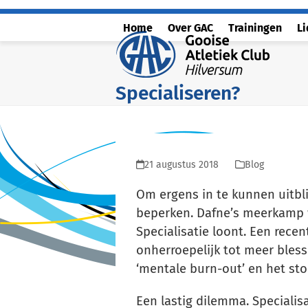
Skip
to
Home
Over GAC
Trainingen
L
content
Specialiseren?
21 augustus 2018
Blog
Om ergens in te kunnen uitblin
beperken. Dafne’s meerkamp w
Specialisatie loont. Een recen
onherroepelijk tot meer blessur
‘mentale burn-out’ en het st
Een lastig dilemma. Specialis